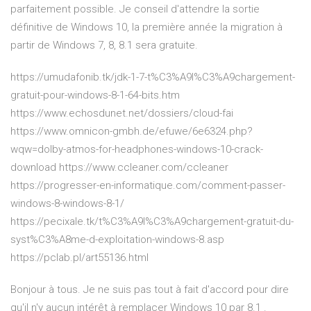
parfaitement possible. Je conseil d'attendre la sortie
définitive de Windows 10, la première année la migration à
partir de Windows 7, 8, 8.1 sera gratuite.
https://umudafonib.tk/jdk-1-7-t%C3%A9l%C3%A9chargement-
gratuit-pour-windows-8-1-64-bits.htm
https://www.echosdunet.net/dossiers/cloud-fai
https://www.omnicon-gmbh.de/efuwe/6e6324.php?
wqw=dolby-atmos-for-headphones-windows-10-crack-
download https://www.ccleaner.com/ccleaner
https://progresser-en-informatique.com/comment-passer-
windows-8-windows-8-1/
https://pecixale.tk/t%C3%A9l%C3%A9chargement-gratuit-du-
syst%C3%A8me-d-exploitation-windows-8.asp
https://pclab.pl/art55136.html
Bonjour à tous. Je ne suis pas tout à fait d'accord pour dire
qu'il n'y aucun intérêt à remplacer Windows 10 par 8.1 .